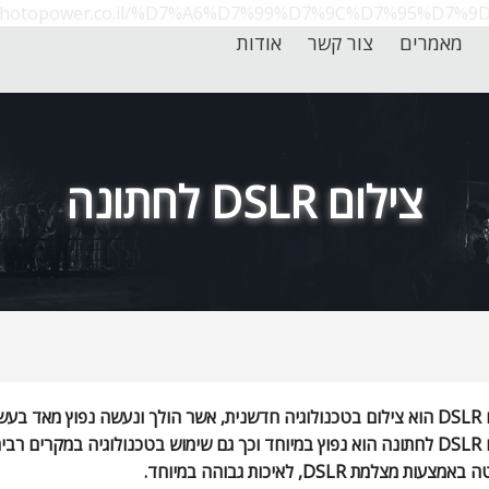
w.photopower.co.il/%D7%A6%D7%99%D7%9C%D7%95%D7
מאמרים
צור קשר
אודות
צילום DSLR לחתונה
DSLR
הוא צילום בטכנולוגיה חדשנית, אשר הולך ונעשה נפוץ מאד בעשו
DSLR
לחתונה הוא נפוץ במיוחד וכך גם שימוש בטכנולוגיה במקרים רבים
ה באמצעות מצלמת
DSLR
, לאיכות גבוהה במיוחד.