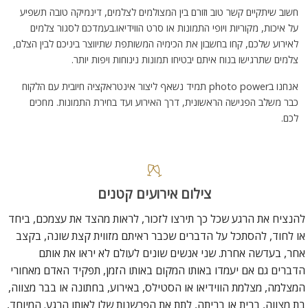
חשוב שיתקיים קשר טוב וזורם בין המצולמים לצלמים, דינמיקה טובה תשפיע
על איכות, מקוריות ויופי התמונות או סרט הווידיאו.בעמדכם לסגור צלמים
לאירוע שלכם, קחו בחשבון את הכימיה המשותפת שתיווצר ביניכם לבין הצלם,
צלמים שתרגישו בנוח איתם יבטיחו
תמונות
נינוחות ויפות יותר.
אנחנו בphoto power תמיד נשאף ליצור אינטראקציה חיובית עם הלקוח
כבר משלב הפגישה הראשונית, דרך האירוע ועד בחירת התמונות. מחכים
לכם.
צילום אירועים קטנים
להנציח את הרגע שכל כך תירצו לזכור, לראות מהצד את עצמכם, ביחד
או לחוד, להסתכל על הדברים שכבר ראיתם מזווית קצת שונה, בקצב
אחר, בעדשה אחרת. שני אנשים שונים לעולם לא יראו את אותם
הדברים גם אם יעמדו באותו המקום באותו הזמן, תפקיד האדם מאחורי
המצלמה, מצלמת הווידיאו או הסטילס, באירוע, בחתונה או בבר מצווה,
בת מצווה, ברית או בריתה, לתת את הפרשנות שלו לאותו הרגע. המיוחד,