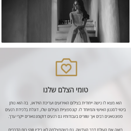
וידאו
טומי הצלם שלנו
הוא מצא לו נישה ייחודית בצילום האירועים ועריכת הוידאו, בה הוא נותן
ביטוי לסגנון האישי והמיוחד לו. קונספציית הצילום שלו, דוגלת בלכידת רגעים
ספונטאנים רבים אך שזורים בעבודותיו גם רגעים דוקומנטארים ייקרי ערך.
רואה את העולם דרך העדשה, גם כשהמצלמה לא בידיו וזוהי רוח הדברים