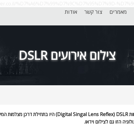
power.co.il/%D7%A6%D7%99%D7%9C%D7%95%D7%9D-%D
מאמרים
צור קשר
אודות
צילום אירועים DSLR
ות
DSLR
(
Digital Singal Lens Reflex
לוגיה הזו גם לצילום וידאו.