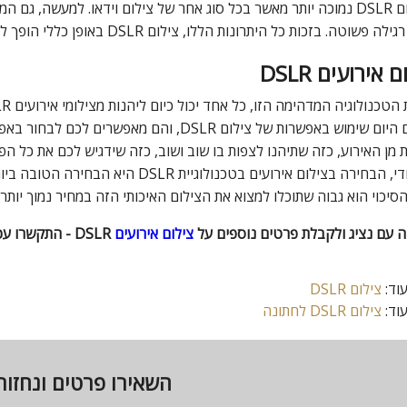
ום
DSLR
נמוכה יותר מאשר בכל סוג אחר של צילום וידאו. למעשה, גם ה
 רגילה פשוטה. בזכות כל היתרונות הללו, צילום
DSLR
באופן כללי הופך לנ
 אירועים DSLR
 הטכנולוגיה המדהימה הזו, כל אחד יכול כיום ליהנות מצילומי אירועים
LR
 היום שימוש באפשרות של צילום
DSLR
, והם מאפשרים לכם לבחור באפשר
 מן האירוע, כזה שתיהנו לצפות בו שוב ושוב, כזה שידגיש לכם את כל
ודי, הבחירה בצילום אירועים בטכנולוגיית
DSLR
היא הבחירה הטובה ביותר
סיכוי הוא גבוה שתוכלו למצוא את הצילום האיכותי הזה במחיר נמוך יותר מ
 עם נציג ולקבלת פרטים נוספים על
צילום אירועים
DSLR - התקשרו עכשיו
וד:
צילום DSLR
וד:
צילום DSLR לחתונה
השאירו פרטים ונחזו