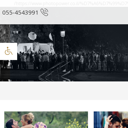
https://www.photopower.co.il/%D7%A6%D7%
055-4543991