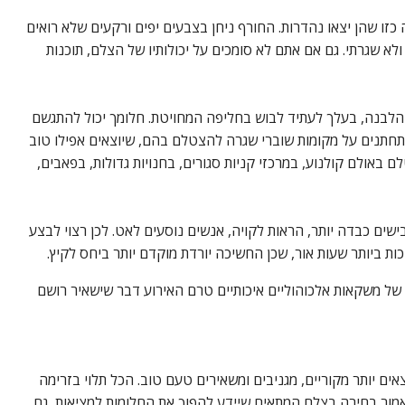
כזו שהן יצאו נהדרות. החורף ניחן בצבעים יפים ורקעים שלא רואים
לא שגרתי. גם אם אתם לא סומכים על יכולותיו של הצלם, תוכנות
הלבנה, בעלך לעתיד לבוש בחליפה המחויטת. חלומך יכול להתגשם
 המתחתנים על מקומות שוברי שגרה להצטלם בהם, שיוצאים אפילו טוב
באולם קולנוע, במרכזי קניות סגורים, בחנויות גדולות, בפאבים,
שים כבדה יותר, הראות לקויה, אנשים נוסעים לאט. לכן רצוי לבצע
ת ביותר שעות אור, שכן החשיכה יורדת מוקדם יותר ביחס לקיץ.
וון של משקאות אלכוהוליים איכותיים טרם האירוע דבר שישאיר רושם
ם יותר מקוריים, מגניבים ומשאירים טעם טוב. הכל תלוי בזרימה
אמור בחירה בצלם המתאים שיידע להפוך את החלומות למציאות, גם