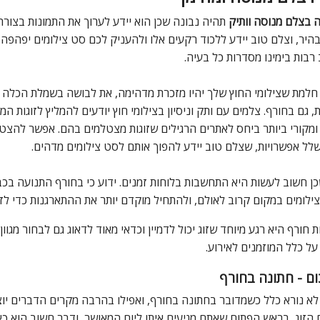
 בצלם מנוסה וותיק
תהיה נבונה שכן הוא יידע לערוך את התמונות בצורה 
בהיר, וצלם טוב יידע ללכוד רקעים אלו ולהעניק לכם סט צילומים יפהפה ו
 רבות בימינו מסדרות כל בעיה.
חלמת שצילומי החוץ שלך יהיו מזכרת מדהימה, את לבושה בשמלת הכלה 
, גם בחורף. צלמים עם ותק וניסיון בצילומי חוץ יודעים להמליץ לזוגות
ומקורי ביותר ביחס לאתרים הרגילים שזוגות מצטלמים בהם. אפשר להצטלם 
שלל אפשרויות, שצלם טוב יידע להפוך אותם לסט צילומים מדהים.
ן חשוב לעשות היא התחשבות בלוחות זמנים. ידוע כי בחורף התנועה בכבי
ילומים במקום קרוב לאולם, ולהתחיל מוקדם יותר את ההתארגנות כדי לזכו
ת חורף היא רגע מיוחד שזוג יכול לדמיין וכדאי מאוד לדאוג גם לבחור מג
 על כלל המוזמנים לאירוע.
ום - חתונה בחורף
א נורא כלל כשמדובר בחתונה בחורף, ואפילו בהרבה מקרים הדברים יוצאי
הזוג, בראש הפתוח שאתם מגיעים איתו ליום המאושר, ודבר חשוב הוא כ