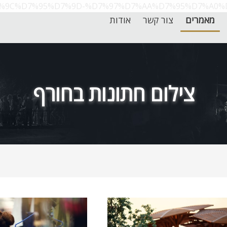
99%D7%9C%D7%95%D7%9D-%D7%97%D7%AA%D7%95%D7%A
מאמרים
צור קשר
אודות
צילום חתונות בחורף