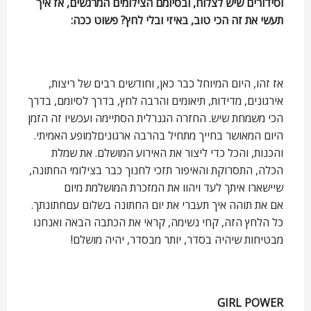
וסידורים שיש לצלוח, ובסיומם הצילומים המרגשים, אז איך
תעשי את זה הכי טוב, באיזי ובלי לחץ? פשוט ככה:
אז זהו, היום המיוחל כבר כאן, וחודשים רבים של ריצות,
אירגונים, מדידות, תיאומים והרבה לחץ, בדרך לסיומם, בדרך
הכי משמחת שיש. החזרה הגנרלית הסתיימה ועכשיו זה הזמן
היום המאושר בחייך מתחיל בהרבה ארגונים
למופע האמיתי.
והכנות, והכל כדי ליצור את האירוע המושלם. את שמלת
הכלה, התסרוקת והאיפור תזכי לחנוך כבר בצילומי החתונה,
שיישארו איתך לעד ויהוו את המזכרת המושלמת מיום
אם את תוהה איך תעברי את יום החתונה בשלום עם
חתונתך.
כל הלחץ הזה, קחי נשימה, קראי את הכתבה הבאה ואנחנו
מבטיחות שיהיה בסדר, יותר מבסדר, יהיה מושלם!
GIRL POWER