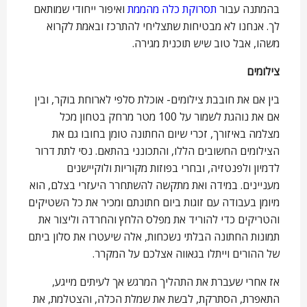
בהמתנה עבור
תסרוקת כלה מהממת
ואיפור ייחודי שמותאם
לך. אנחנו לא מבטיחות שתצליחי להתרכז ובאמת לקרוא
משהו, אבל טוב שיש תוכנית מגירה.
צילומים
בין אם את חובבת צילומים- אוכלת סלפי לארוחת בוקר, ובין
אם את נוהגת לשמור על 100 מטר מרחק בטחון מכל
מצלמה באיזורך, זכרי שיום החתונה טומן בחובו גם את
הצילומים החשובים הללו, והתכונני בהתאם. נסי לתת דרור
לדמיון ולפנטזיה, ובחרי בפוזות מקוריות ולוקיישנים
מעניינים. במידה ואת מתקשה להשתחרר היעזרי בצלם, הוא
מיומן בעבודה עם זוגות ביום חתונתם ומכיר את כל השטיקים
והטריקים כדי להוריד את מפלס הלחץ והחרדה וליצור את
תמונות החתונה הבלתי נשכחות, אלה שיעטרו את סלון ביתם
של ההורים וייתלו בגאווה אצלכם על המקרר.
אז אחרי שעברת את התהליך המרגש אך לעיתים מייגע,
התאפרת, הסתרקת, לבשת את שמלת הכלה, והצטלמת, את